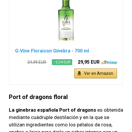
G-Vine Floraison Ginebra - 700 ml
29,95 EUR
34,99 EUR
−5,04 EUR
Ver en Amazon
Port of dragons floral
La ginebras española Port of dragons
es obtenida
mediante cuádruple destilación y en la que se
utilizan ingredientes como los pétalos de rosa,
enebro o lirios para darle un sabor intenso con un