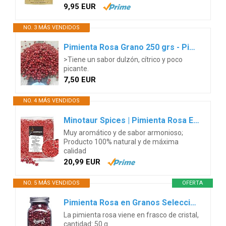
9,95 EUR
NO. 3 MÁS VENDIDOS
Pimienta Rosa Grano 250 grs - Pimienta Natural 100 %
>Tiene un sabor dulzón, cítrico y poco
picante.
7,50 EUR
NO. 4 MÁS VENDIDOS
Minotaur Spices | Pimienta Rosa Entera | 2 x 250 g (500 g) | Pimienta en Grano Bayas Rosas
Muy aromático y de sabor armonioso;
Producto 100% natural y de máxima
calidad
20,99 EUR
NO. 5 MÁS VENDIDOS
OFERTA
Pimienta Rosa en Granos Seleccionada a Mano de Calidad Premium para tus Platos y Cócteles Favoritos (Especialmente el Gin Tonic) 50 g
La pimienta rosa viene en frasco de cristal,
cantidad: 50 g.